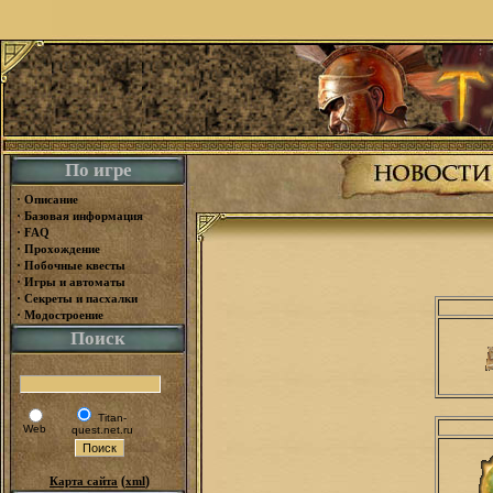
По игре
·
Описание
·
Базовая информация
·
FAQ
·
Прохождение
·
Побочные квесты
·
Игры и автоматы
·
Секреты и пасхалки
·
Модостроение
Поиск
Titan-
Web
quest.net.ru
(
)
Карта сайта
xml