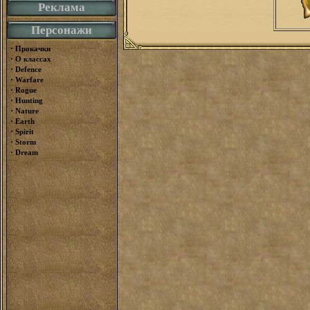
Реклама
Персонажи
·
Прокачки
·
О классах
·
Defence
·
Warfare
·
Rogue
·
Hunting
·
Nature
·
Earth
·
Spirit
·
Storm
·
Dream