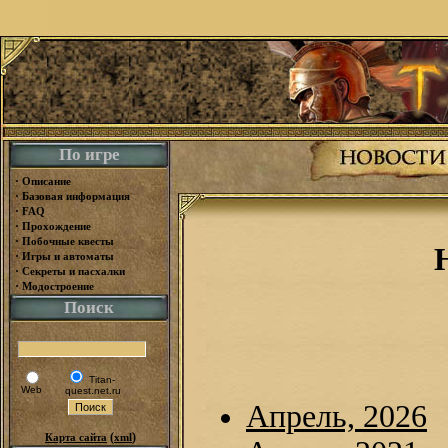
По игре
·
Описание
·
Базовая информация
·
FAQ
·
Прохождение
·
Побочные квесты
·
Игры и автоматы
·
Секреты и пасхалки
·
Модостроение
Поиск
Titan-
Web
quest.net.ru
Апрель, 2026
(
)
Карта сайта
xml