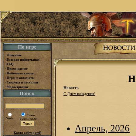
По игре
·
Описание
·
Базовая информация
·
FAQ
·
Прохождение
·
Побочные квесты
Н
·
Игры и автоматы
·
Секреты и пасхалки
·
Модостроение
Новость
Поиск
С Днём рождения!
Titan-
Web
quest.net.ru
Апрель, 2026
(
)
Карта сайта
xml