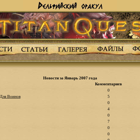
Новости за Январь 2007 года
Комментариев
0
 Для Воинов
5
0
4
0
7
0
0