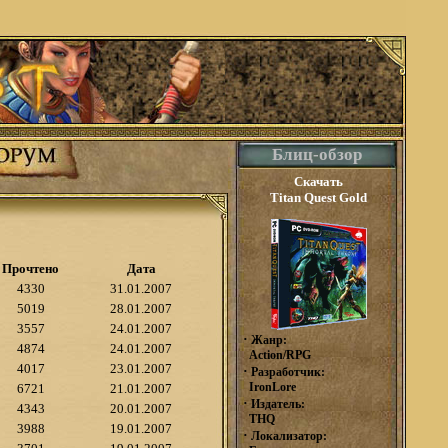
Блиц-обзор
Скачать
Titan Quest Gold
Прочтено
Дата
4330
31.01.2007
5019
28.01.2007
3557
24.01.2007
·
Жанр:
4874
24.01.2007
Action/RPG
4017
23.01.2007
·
Разработчик:
IronLore
6721
21.01.2007
·
Издатель:
4343
20.01.2007
THQ
3988
19.01.2007
·
Локализатор: