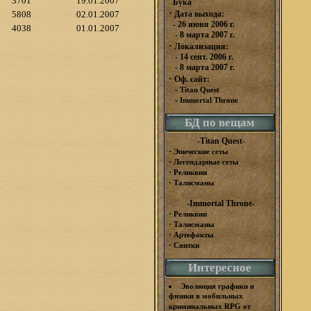
3701
19.01.2007
Бука
·
5808
02.01.2007
Дата выхода:
- 26 июня 2006 г.
4038
01.01.2007
- 8 марта 2007 г.
·
Локализация:
- 14 сент. 2006 г.
- 8 марта 2007 г.
·
Оф. сайт:
-
Titan Quest
-
Immortal Throne
БД по вещам
-Titan Quest-
·
Эпические сеты
·
Легендарные сеты
·
Реликвии
·
Талисманы
-Immortal Throne-
·
Реликвии
·
Талисманы
·
Артефакты
·
Свитки
Интересное
Эволюция графики и
физики в мобильных
криминальных RPG от