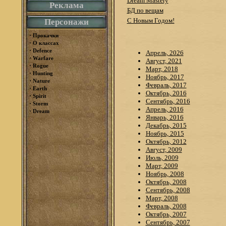
Dream Mastery
Реклама
БД по вещам
С Новым Годом!
Персонажи
·
Прокачки
·
О классах
·
Defence
Апрель, 2026
·
Warfare
Август, 2021
·
Rogue
Март, 2018
·
Hunting
Ноябрь, 2017
·
Nature
Февраль, 2017
·
Earth
Октябрь, 2016
·
Spirit
Сентябрь, 2016
·
Storm
Апрель, 2016
·
Dream
Январь, 2016
Декабрь, 2015
Ноябрь, 2015
Октябрь, 2012
Август, 2009
Июль, 2009
Март, 2009
Ноябрь, 2008
Октябрь, 2008
Сентябрь, 2008
Март, 2008
Февраль, 2008
Октябрь, 2007
Сентябрь, 2007