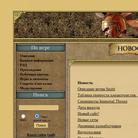
По игре
·
Описание
·
Базовая информация
·
FAQ
·
Прохождение
·
Побочные квесты
·
Игры и автоматы
Новость
·
Секреты и пасхалки
·
Модостроение
Описание ветки Spirit
Поиск
Таблица прироста характеристик.
Скриншоты Immortal Throne
Дата выхода
Новый сайт!
Titan-
Новые сеты
Web
quest.net.ru
Дневники разработчиков
Видеоролики
(
)
Карта сайта
xml