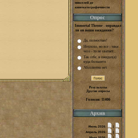
пикселей до
кинематографичности
Опрос
Immortal Throne - оправдал
ли он ваши ожидания?
Да, полностью!
Неплохо, но все - таки
чего - то не хватает...
Так себе, я ожидал(а)
куда большего
Абсолютно нет.
Результаты
Другие опросы
Голосов: 11406
Архив
Июнь 2026:
|
Апрель 2026:
|
Март 2026:
|