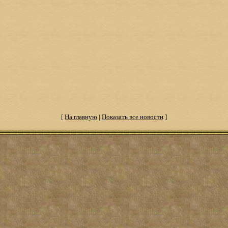
[
На главную
|
Показать все новости
]