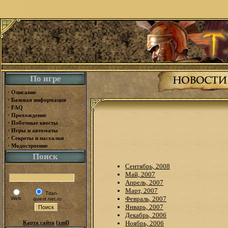
По игре
·
Описание
·
Базовая информация
·
FAQ
·
Прохождение
·
Побочные квесты
·
Игры и автоматы
·
Секреты и пасхалки
·
Модостроение
Поиск
Сентябрь, 2008
Май, 2007
Апрель, 2007
Март, 2007
Titan-
Февраль, 2007
Web
quest.net.ru
Январь, 2007
Декабрь, 2006
(
)
Карта сайта
xml
Ноябрь, 2006