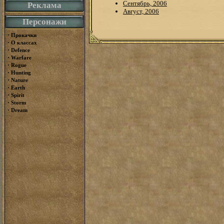
Сентябрь, 2006
Реклама
Август, 2006
Персонажи
·
Прокачки
·
О классах
·
Defence
·
Warfare
·
Rogue
·
Hunting
·
Nature
·
Earth
·
Spirit
·
Storm
·
Dream