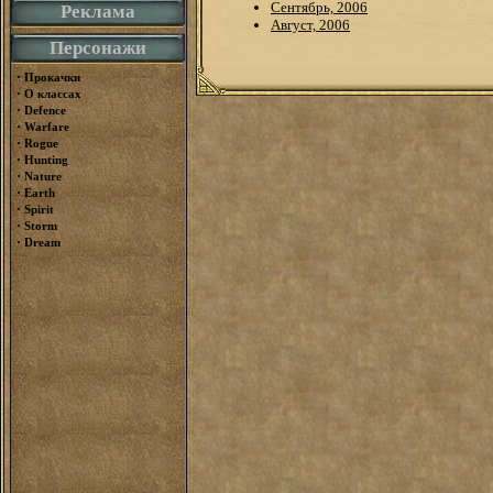
Сентябрь, 2006
Реклама
Август, 2006
Персонажи
·
Прокачки
·
О классах
·
Defence
·
Warfare
·
Rogue
·
Hunting
·
Nature
·
Earth
·
Spirit
·
Storm
·
Dream