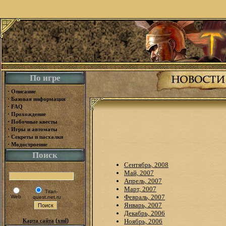
По игре
·
Описание
·
Базовая информация
·
FAQ
·
Прохождение
·
Побочные квесты
·
Игры и автоматы
·
Секреты и пасхалки
·
Модостроение
Поиск
Сентябрь, 2008
Май, 2007
Апрель, 2007
Март, 2007
Titan-
Февраль, 2007
Web
quest.net.ru
Январь, 2007
Декабрь, 2006
(
)
Карта сайта
xml
Ноябрь, 2006