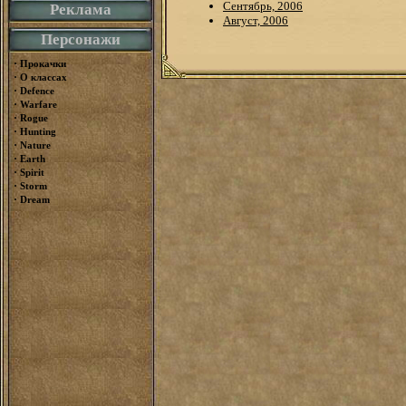
Сентябрь, 2006
Реклама
Август, 2006
Персонажи
·
Прокачки
·
О классах
·
Defence
·
Warfare
·
Rogue
·
Hunting
·
Nature
·
Earth
·
Spirit
·
Storm
·
Dream