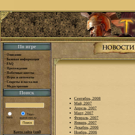
По игре
·
Описание
·
Базовая информация
·
FAQ
·
Прохождение
·
Побочные квесты
·
Игры и автоматы
·
Секреты и пасхалки
·
Модостроение
Поиск
Сентябрь, 2008
Май, 2007
Апрель, 2007
Март, 2007
Titan-
Февраль, 2007
Web
quest.net.ru
Январь, 2007
Декабрь, 2006
(
)
Карта сайта
xml
Ноябрь, 2006