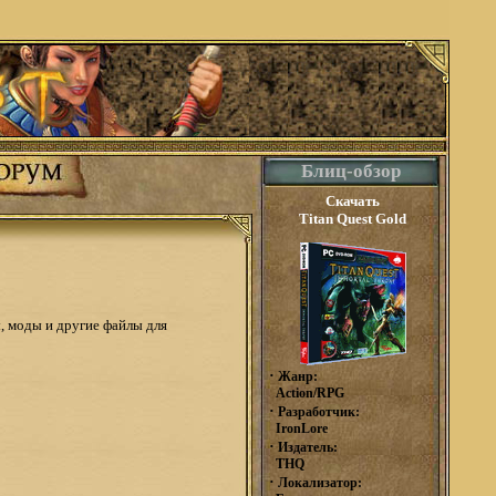
Блиц-обзор
Скачать
Titan Quest Gold
, моды и другие файлы для
·
Жанр:
Action/RPG
·
Разработчик:
IronLore
·
Издатель:
THQ
·
Локализатор: