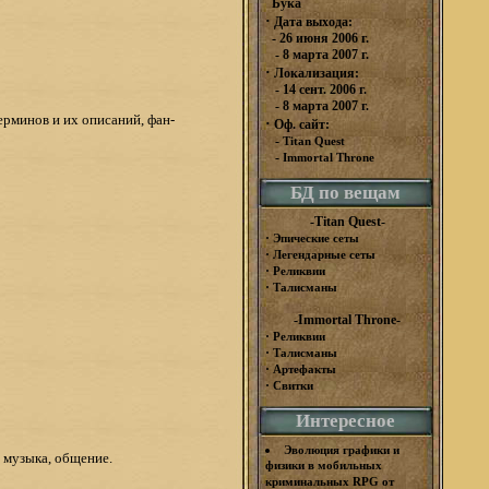
Бука
·
Дата выхода:
- 26 июня 2006 г.
- 8 марта 2007 г.
·
Локализация:
- 14 сент. 2006 г.
- 8 марта 2007 г.
ерминов и их описаний, фан-
·
Оф. сайт:
-
Titan Quest
-
Immortal Throne
БД по вещам
-Titan Quest-
·
Эпические сеты
·
Легендарные сеты
·
Реликвии
·
Талисманы
-Immortal Throne-
·
Реликвии
·
Талисманы
·
Артефакты
·
Свитки
Интересное
Эволюция графики и
 музыка, общение.
физики в мобильных
криминальных RPG от