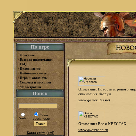
По игре
·
Описание
·
Базовая информация
·
FAQ
·
Прохождение
·
Побочные квесты
·
Игры и автоматы
·
Секреты и пасхалки
·
Модостроение
Описание:
Новости игрового мир
Поиск
скачивания. Форум.
www.gamerulez.net
Titan-
Web
quest.net.ru
Описание:
Все о КВЕСТАХ
www.questzone.ru
(
)
Карта сайта
xml