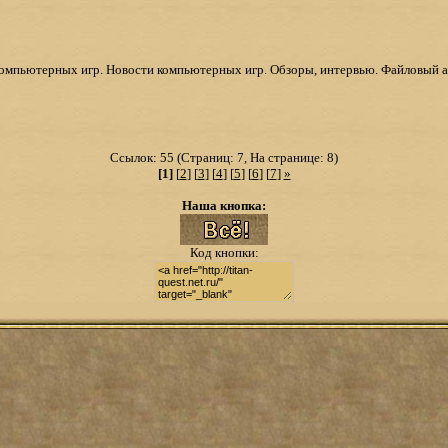
компьютерных игр. Новости компьютерных игр. Обзоры, интервью. Файловый арх
Ссылок: 55 (Страниц: 7, На странице: 8)
[1]
[
2
] [
3
] [
4
] [
5
] [
6
] [
7
]
»
Наша кнопка:
Код кнопки: