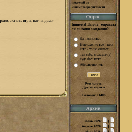
пикселей до
кинематографичности
Опрос
ив, скачать игры, патчи, демо-
Immortal Throne - оправдал
ли он ваши ожидания?
Да, полностью!
Неплохо, но все - таки
чего - то не хватает...
Так себе, я ожидал(а)
куда большего
Абсолютно нет.
Результаты
Другие опросы
Голосов: 11406
Архив
Июнь 2026:
|
Апрель 2026:
|
Март 2026:
|