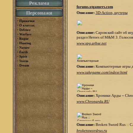
Реклама
forums.xtgamers.com
Персонажи
Описание:
3D-Action, шутеры
·
Прокачки
·
О классах
·
Defence
Описание:
Саровский сайт об игр
·
Warfare
раздел Heroes of M&M 3. Голосов
·
Rogue
·
www.spg.arbse.net
Hunting
·
Nature
·
Earth
·
Spirit
·
Storm
·
Dream
Описание:
Компьютерные игры дл
www.takegame.com/indexr.html
Описание:
Хроники Арды -- Chro
www.Chronarda.RU
Описание:
Broken Sword Rus :: 
brokenswordrus.ru