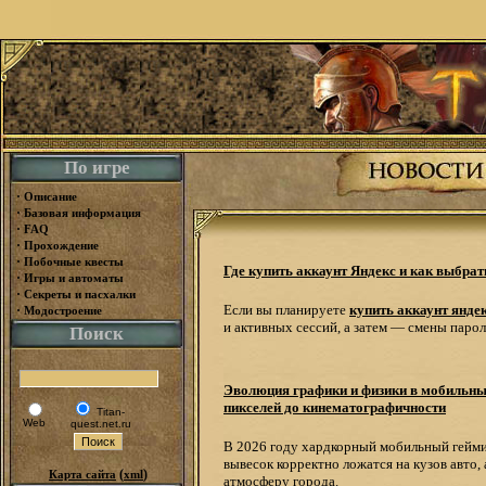
По игре
·
Описание
·
Базовая информация
·
FAQ
·
Прохождение
·
Побочные квесты
Где купить аккаунт Яндекс и как выбра
·
Игры и автоматы
·
Секреты и пасхалки
Если вы планируете
купить аккаунт янде
·
Модостроение
и активных сессий, а затем — смены парол
Поиск
Эволюция графики и физики в мобильн
пикселей до кинематографичности
Titan-
Web
quest.net.ru
В 2026 году хардкорный мобильный гейми
вывесок корректно ложатся на кузов авто,
(
)
Карта сайта
xml
атмосферу города.