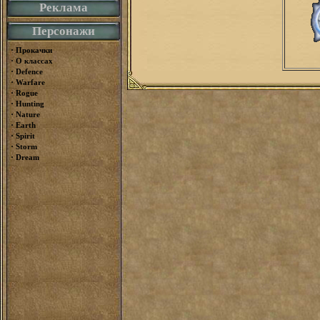
Реклама
Персонажи
·
Прокачки
·
О классах
·
Defence
·
Warfare
·
Rogue
·
Hunting
·
Nature
·
Earth
·
Spirit
·
Storm
·
Dream