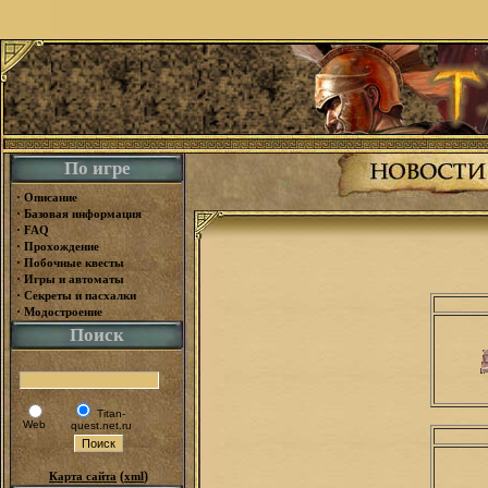
По игре
·
Описание
·
Базовая информация
·
FAQ
·
Прохождение
·
Побочные квесты
·
Игры и автоматы
·
Секреты и пасхалки
·
Модостроение
Поиск
Titan-
Web
quest.net.ru
(
)
Карта сайта
xml