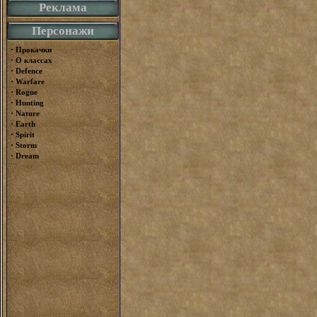
Реклама
Персонажи
·
Прокачки
·
О классах
·
Defence
·
Warfare
·
Rogue
·
Hunting
·
Nature
·
Earth
·
Spirit
·
Storm
·
Dream