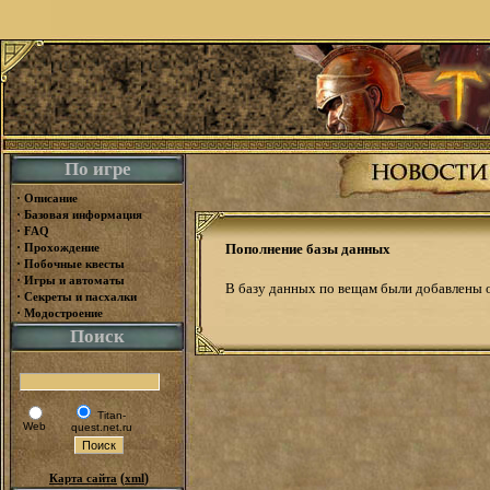
По игре
·
Описание
·
Базовая информация
·
FAQ
·
Прохождение
Пополнение базы данных
·
Побочные квесты
·
Игры и автоматы
В базу данных по вещам были добавлены 
·
Секреты и пасхалки
·
Модостроение
Поиск
Titan-
Web
quest.net.ru
(
)
Карта сайта
xml