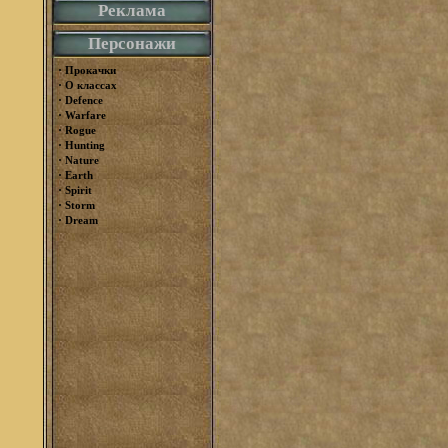
Реклама
Персонажи
·
Прокачки
·
О классах
·
Defence
·
Warfare
·
Rogue
·
Hunting
·
Nature
·
Earth
·
Spirit
·
Storm
·
Dream