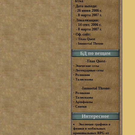
Бука
·
Дата выхода:
- 26 июня 2006 г.
- 8 марта 2007 г.
·
Локализация:
- 14 сент. 2006 г.
- 8 марта 2007 г.
·
Оф. сайт:
-
Titan Quest
-
Immortal Throne
БД по вещам
-Titan Quest-
·
Эпические сеты
·
Легендарные сеты
·
Реликвии
·
Талисманы
-Immortal Throne-
·
Реликвии
·
Талисманы
·
Артефакты
·
Свитки
Интересное
Эволюция графики и
физики в мобильных
криминальных RPG от