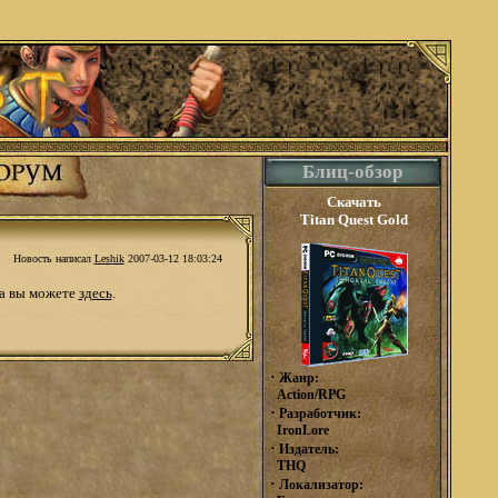
Блиц-обзор
Скачать
Titan Quest Gold
Новость написал
Leshik
2007-03-12 18:03:24
ца вы можете
здесь
.
·
Жанр:
Action/RPG
·
Разработчик:
IronLore
·
Издатель:
THQ
·
Локализатор: