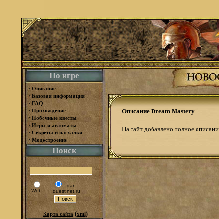
По игре
·
Описание
·
Базовая информация
·
FAQ
·
Прохождение
Описание Dream Mastery
·
Побочные квесты
·
Игры и автоматы
На сайт добавлено полное описани
·
Секреты и пасхалки
·
Модостроение
Поиск
Titan-
Web
quest.net.ru
(
)
Карта сайта
xml