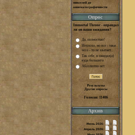
пикселей до
кинематографичности
Опрос
Immortal Throne - оправдал
ли он ваши ожидания?
Да, полностью!
Неплохо, но все - таки
чего - то не хватает...
Так себе, я ожидал(а)
куда большего
Абсолютно нет.
Результаты
Другие опросы
Голосов: 11406
Архив
Июнь 2026:
|
Апрель 2026:
|
Март 2026:
|