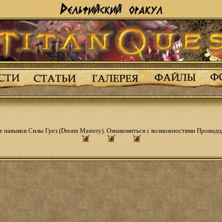
е навыков Силы Грез (Dream Mastery). Ознакомиться с возможностями Провид