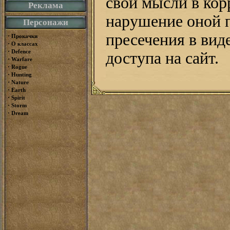
свои мысли в кор
Реклама
нарушение оной 
Персонажи
пресечения в вид
·
Прокачки
·
О классах
·
Defence
доступа на сайт.
·
Warfare
·
Rogue
·
Hunting
·
Nature
·
Earth
·
Spirit
·
Storm
·
Dream