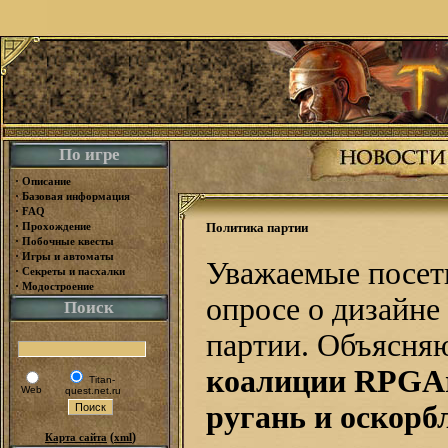
По игре
·
Описание
·
Базовая информация
·
FAQ
·
Прохождение
Политика партии
·
Побочные квесты
·
Игры и автоматы
Уважаемые посети
·
Секреты и пасхалки
·
Модостроение
опросе о дизайне
Поиск
партии. Объясняю
коалиции RPGAr
Titan-
Web
quest.net.ru
ругань и оскорб
(
)
Карта сайта
xml