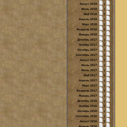
Август 2018:
|
Июнь 2018:
|
Май 2018:
|
Апрель 2018:
|
Март 2018:
|
Февраль 2018:
|
Январь 2018:
|
Декабрь 2017:
|
Ноябрь 2017:
|
Октябрь 2017:
|
Сентябрь 2017:
|
Август 2017:
|
Июль 2017:
|
Июнь 2017:
|
Май 2017:
|
Апрель 2017:
|
Март 2017:
|
Февраль 2017:
|
Январь 2017:
|
Декабрь 2016:
|
Ноябрь 2016:
|
Октябрь 2016:
|
Сентябрь 2016:
|
Август 2016:
|
Апрель 2016:
|