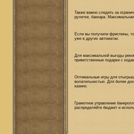
Также важно следить за ограни
рулетке, баккара. Максимальная
Если вы получили фриспины, то
уже в других автоматах.
Для максимальной выгоды реком
приветственные подарки с кодам
Оптимальные игры для отыгрыша
волатильностью. Для более до
казино.
Грамотное управление банкролл
распределяйте бюджет и исполь