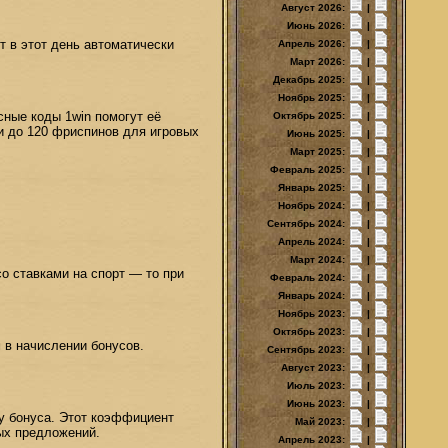
Август 2026:
|
Июнь 2026:
|
т в этот день автоматически
Апрель 2026:
|
Март 2026:
|
Декабрь 2025:
|
Ноябрь 2025:
|
сные коды 1win помогут её
Октябрь 2025:
|
и до 120 фриспинов для игровых
Июнь 2025:
|
Март 2025:
|
Февраль 2025:
|
Январь 2025:
|
Ноябрь 2024:
|
Сентябрь 2024:
|
Апрель 2024:
|
Март 2024:
|
о ставками на спорт — то при
Февраль 2024:
|
Январь 2024:
|
Ноябрь 2023:
|
Октябрь 2023:
|
 в начислении бонусов.
Сентябрь 2023:
|
Август 2023:
|
Июль 2023:
|
Июнь 2023:
|
у бонуса. Этот коэффициент
Май 2023:
|
ых предложений.
Апрель 2023:
|