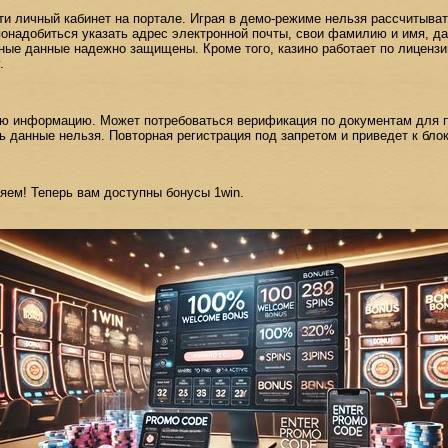
сти личный кабинет на портале. Играя в демо-режиме нельзя рассчитыва
понадобиться указать адрес электронной почты, свои фамилию и имя, да
ные данные надежно защищены. Кроме того, казино работает по лицензии
.
ую информацию. Может потребоваться верификация по документам для п
 данные нельзя. Повторная регистрация под запретом и приведет к блок
ем! Теперь вам доступны бонусы 1win.