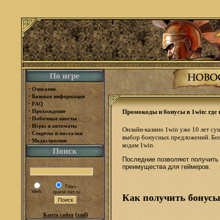
По игре
·
Описание
·
Базовая информация
·
FAQ
·
Прохождение
Промокоды и бонусы в 1win: где 
·
Побочные квесты
·
Игры и автоматы
Онлайн-казино 1win уже 10 лет су
·
Секреты и пасхалки
выбор бонусных предложений. Бон
·
Модостроение
кодам 1win.
Поиск
Последние позволяют получить 
преимущества для геймеров.
Titan-
Web
quest.net.ru
Как получить бонусы
(
)
Карта сайта
xml