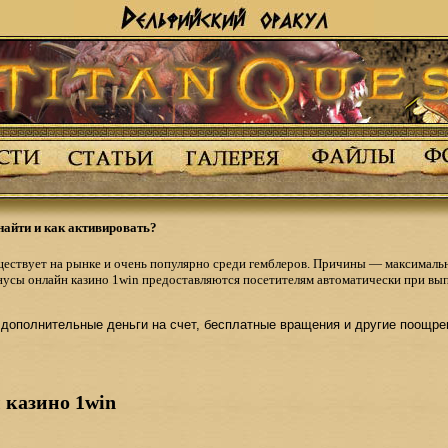
найти и как активировать?
ществует на рынке и очень популярно среди гемблеров. Причины — максималь
усы онлайн казино 1win предоставляются посетителям автоматически при вы
дополнительные деньги на счет, бесплатные вращения и другие поощре
 казино 1win