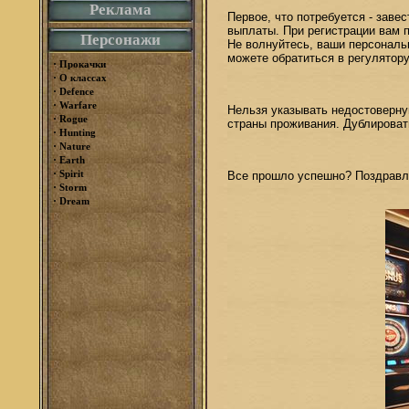
Реклама
Первое, что потребуется - заве
выплаты. При регистрации вам 
Персонажи
Не волнуйтесь, ваши персональ
можете обратиться в регулятору
·
Прокачки
·
О классах
·
Defence
·
Warfare
Нельзя указывать недостоверн
·
Rogue
страны проживания. Дублировать
·
Hunting
·
Nature
·
Earth
·
Spirit
Все прошло успешно? Поздравля
·
Storm
·
Dream