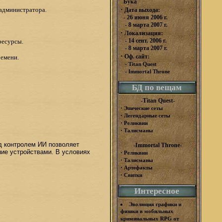
Бука
·
 администратора.
Дата выхода:
- 26 июня 2006 г.
- 8 марта 2007 г.
·
Локализация:
- 14 сент. 2006 г.
ресурсы.
- 8 марта 2007 г.
·
Оф. сайт:
ремени.
-
Titan Quest
-
Immortal Throne
БД по вещам
-Titan Quest-
·
Эпические сеты
·
Легендарные сеты
·
Реликвии
·
Талисманы
 контролем ИИ позволяет
-Immortal Throne-
ие устройствами. В условиях
·
Реликвии
·
Талисманы
·
Артефакты
·
Свитки
Интересное
Эволюция графики и
физики в мобильных
криминальных RPG от