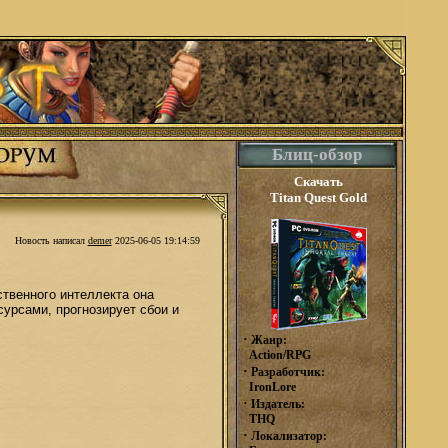
Блиц-обзор
Скачать
Titan Quest Gold
Новость написал
demer
2025-06-05 19:14:59
ственного интеллекта она
сурсами, прогнозирует сбои и
·
Жанр:
Action/RPG
·
Разработчик:
IronLore
·
Издатель:
THQ
·
Локализатор: