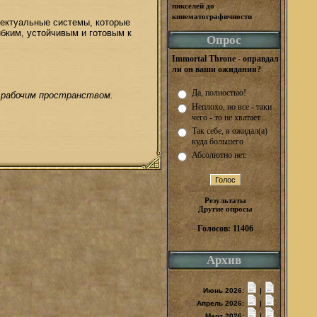
пикселей до
кинематографичности
лектуальные системы, которые
ибким, устойчивым и готовым к
Опрос
Immortal Throne - оправдал
ли он ваши ожидания?
Да, полностью!
 рабочим пространством.
Неплохо, но все - таки
чего - то не хватает...
Так себе, я ожидал(а)
куда большего
Абсолютно нет.
Результаты
Другие опросы
Голосов: 11406
Архив
Июнь 2026:
|
Апрель 2026:
|
Март 2026:
|