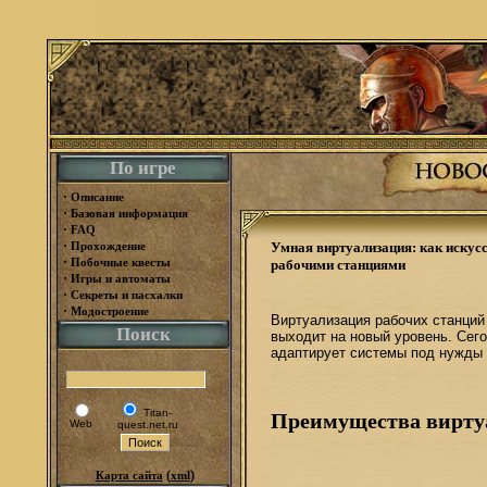
По игре
·
Описание
·
Базовая информация
·
FAQ
·
Прохождение
Умная виртуализация: как искус
·
Побочные квесты
рабочими станциями
·
Игры и автоматы
·
Секреты и пасхалки
·
Модостроение
Виртуализация рабочих станций 
Поиск
выходит на новый уровень. Сего
адаптирует системы под нужды 
Titan-
Преимущества вирту
Web
quest.net.ru
(
)
Карта сайта
xml