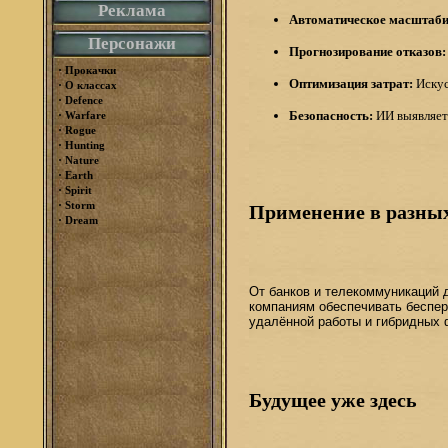
Реклама
Автоматическое масштаби
Персонажи
Прогнозирование отказов:
·
Прокачки
Оптимизация затрат:
Искус
·
О классах
·
Defence
·
Безопасность:
ИИ выявляет 
Warfare
·
Rogue
·
Hunting
·
Nature
·
Earth
·
Spirit
·
Storm
Применение в разных
·
Dream
От банков и телекоммуникаций 
компаниям обеспечивать беспер
удалённой работы и гибридных 
Будущее уже здесь