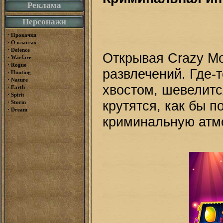
Реклама
Персонажи
·
Прокачки
·
О классах
·
Defence
Открывая Crazy Mo
·
Warfare
·
Rogue
развлечений. Где-т
·
Hunting
·
Nature
хвостом, шевелитс
·
Earth
·
Spirit
крутятся, как бы 
·
Storm
·
Dream
криминальную атм