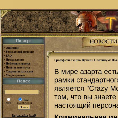
По игре
·
Описание
·
Базовая информация
·
FAQ
·
Прохождение
Граффити азарта Вулкан Платинум: Ша
·
Побочные квесты
·
Игры и автоматы
В мире азарта есть
·
Секреты и пасхалки
·
Модостроение
рамки стандартног
Поиск
является "Crazy M
том, что вы знаете
Titan-
Web
настоящий персона
quest.net.ru
Криминальная инт
(
)
Карта сайта
xml