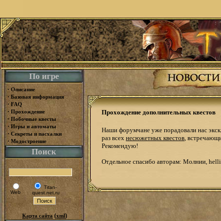
По игре
·
Описание
·
Базовая информация
·
FAQ
·
Прохождение
Прохождение дополнительных квестов
·
Побочные квесты
·
Игры и автоматы
Наши форумчане уже порадовали нас экск
·
Секреты и пасхалки
раз всех
несюжетных квестов
, встречающи
·
Модостроение
Рекомендую!
Поиск
Отдельное спасибо авторам: Молнии, helli
Titan-
Web
quest.net.ru
(
)
Карта сайта
xml