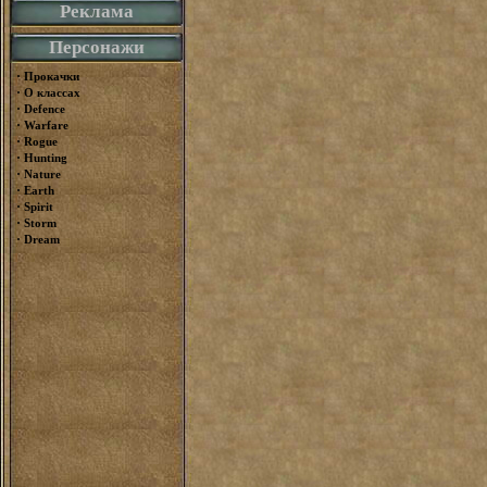
Реклама
Персонажи
·
Прокачки
·
О классах
·
Defence
·
Warfare
·
Rogue
·
Hunting
·
Nature
·
Earth
·
Spirit
·
Storm
·
Dream