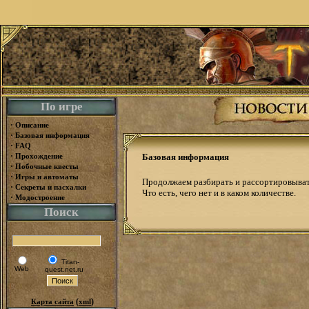
По игре
·
Описание
·
Базовая информация
·
FAQ
·
Прохождение
Базовая информация
·
Побочные квесты
·
Игры и автоматы
Продолжаем разбирать и рассортировыват
·
Секреты и пасхалки
Что есть, чего нет и в каком количестве.
·
Модостроение
Поиск
Titan-
Web
quest.net.ru
(
)
Карта сайта
xml