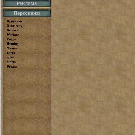
Реклама
Персонажи
·
Прокачки
·
О классах
·
Defence
·
Warfare
·
Rogue
·
Hunting
·
Nature
·
Earth
·
Spirit
·
Storm
·
Dream