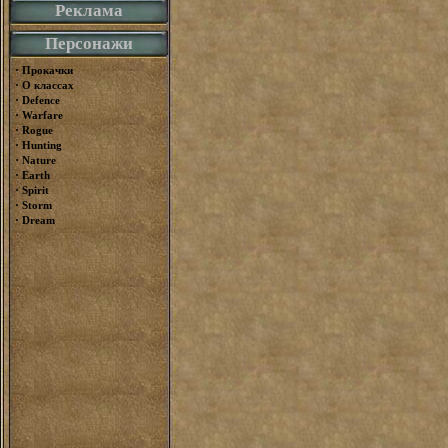
Реклама
Персонажи
·
Прокачки
·
О классах
·
Defence
·
Warfare
·
Rogue
·
Hunting
·
Nature
·
Earth
·
Spirit
·
Storm
·
Dream