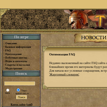
По игре
·
Описание
·
Базовая информация
·
FAQ
·
Прохождение
Оптимизация FAQ
·
Побочные квесты
·
Игры и автоматы
Недавно выложенный на сайте FAQ сайта a
·
Секреты и пасхалки
ближайшее время его материалы будут раз
·
Модостроение
Для начала все условные сокращения, вст
Поиск
'Жаргонный словарик'
.
Titan-
Web
quest.net.ru
(
)
Карта сайта
xml