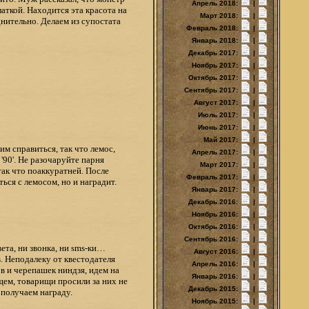
Апрель 2018:
|
аткой. Находится эта красота на
Март 2018:
|
днительно. Делаем из супостата
Февраль 2018:
|
Январь 2018:
|
Декабрь 2017:
|
Ноябрь 2017:
|
Октябрь 2017:
|
Сентябрь 2017:
|
Август 2017:
|
Июль 2017:
|
Июнь 2017:
|
Май 2017:
|
им справиться, так что лемос,
Апрель 2017:
|
90'. Не разочаруйте парня
Март 2017:
|
ак что поаккуратней. После
Февраль 2017:
|
ься с лемосом, но и наградит.
Январь 2017:
|
Декабрь 2016:
|
Ноябрь 2016:
|
Октябрь 2016:
|
Сентябрь 2016:
|
вета, ни звонка, ни sms-ки…
Август 2016:
|
. Неподалеку от квестодателя
Апрель 2016:
|
в и черепашек ниндзя, идем на
Январь 2016:
|
щем, товарищи просили за них не
Декабрь 2015:
|
 получаем награду.
Ноябрь 2015:
|