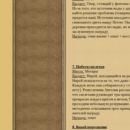
Выдает:
Олор, стоящий у фонтана
Из-за того, что источник воды у д
найти решение проблемы (товарищу
придется нам). Источник находится
синюшного цвета наяду Пегею. Она 
деревни приходится несладко, но и
заслуженную награду.
Награда:
очки жизни + опыт + восс
7. Набеги скелетов
Место:
Мегары
Выдает:
Нирей, находящийся на р
Нирей пожалуется на то, что даже 
Каждую ночь они собираются у ст
нету). Ремесленник Автолик расск
что скелетами руководят три прин
прекрасно владел щитом и мечом, М
проходим небольшую резервацию ск
методично отыскиваем трех принцев
жителей награду.
Награда:
опыт
8. Кораблекрушение