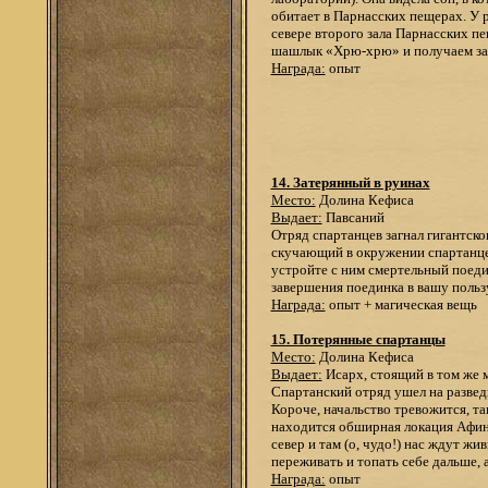
обитает в Парнасских пещерах. У р
севере второго зала Парнасских пе
шашлык «Хрю-хрю» и получаем за
Награда:
опыт
14. Затерянный в руинах
Место:
Долина Кефиса
Выдает:
Павсаний
Отряд спартанцев загнал гигантско
скучающий в окружении спартанцев,
устройте с ним смертельный поеди
завершения поединка в вашу пользу
Награда:
опыт + магическая вещь
15. Потерянные спартанцы
Место:
Долина Кефиса
Выдает:
Исарх, стоящий в том же 
Спартанский отряд ушел на разведку
Короче, начальство тревожится, та
находится обширная локация Афинс
север и там (о, чудо!) нас ждут ж
переживать и топать себе дальше,
Награда:
опыт