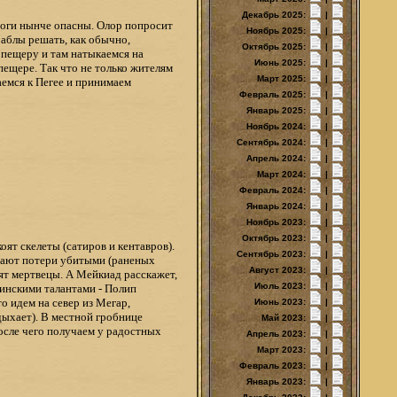
Декабрь 2025:
|
ороги нынче опасны. Олор попросит
Ноябрь 2025:
|
аблы решать, как обычно,
Октябрь 2025:
|
в пещеру и там натыкаемся на
Июнь 2025:
|
пещере. Так что не только жителям
Март 2025:
|
аемся к Пегее и принимаем
Февраль 2025:
|
Январь 2025:
|
Ноябрь 2024:
|
Сентябрь 2024:
|
Апрель 2024:
|
Март 2024:
|
Февраль 2024:
|
Январь 2024:
|
Ноябрь 2023:
|
Октябрь 2023:
|
оят скелеты (сатиров и кентавров).
Сентябрь 2023:
|
вают потери убитыми (раненых
Август 2023:
|
ят мертвецы. А Мейкиад расскажет,
Июль 2023:
|
оинскими талантами - Полип
о идем на север из Мегар,
Июнь 2023:
|
дыхает). В местной гробнице
Май 2023:
|
после чего получаем у радостных
Апрель 2023:
|
Март 2023:
|
Февраль 2023:
|
Январь 2023:
|