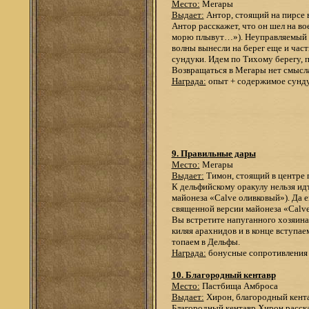
Место:
Мегары
Выдает:
Антор, стоящий на пирсе 
Антор расскажет, что он шел на вое
морю плывут…»). Неуправляемый кор
волны вынесли на берег еще и част
сундуки. Идем по Тихому берегу, п
Возвращаться в Мегары нет смысла
Награда:
опыт + содержимое сунд
9. Правильные дары
Место:
Мегары
Выдает:
Тимон, стоящий в центре
К дельфийскому оракулу нельзя идт
майонеза «Calve оливковый»). Да е
священной версии майонеза «Calve 
Вы встретите напуганного хозяина,
киляя арахнидов и в конце вступае
топаем в Дельфы.
Награда:
бонусные сопротивления
10. Благородный кентавр
Место:
Пастбища Амброса
Выдает:
Хирон, благородный кента
Благородный кентавр Хирон рассказ