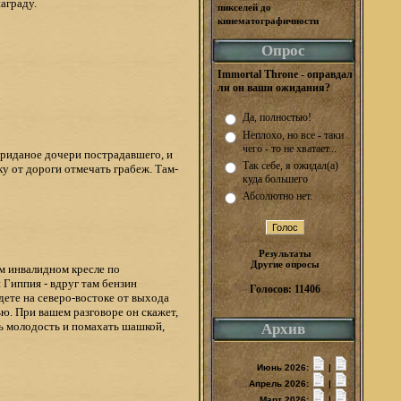
аграду.
пикселей до
кинематографичности
Опрос
Immortal Throne - оправдал
ли он ваши ожидания?
Да, полностью!
Неплохо, но все - таки
чего - то не хватает...
 приданое дочери пострадавшего, и
Так себе, я ожидал(а)
у от дороги отмечать грабеж. Там-
куда большего
Абсолютно нет.
Результаты
Другие опросы
ем инвалидном кресле по
 Гиппия - вдруг там бензин
Голосов: 11406
дете на северо-востоке от выхода
ю. При вашем разговоре он скажет,
ть молодость и помахать шашкой,
Архив
Июнь 2026:
|
Апрель 2026:
|
Март 2026:
|