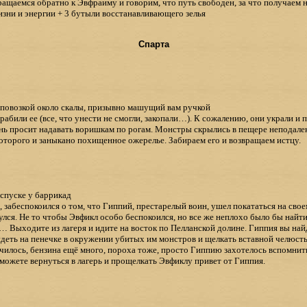
ращаемся обратно к Эвфраиму и говорим, что путь свободен, за что получаем н
зни и энергии + 3 бутыли восстанавливающего зелья
Спарта
 повозкой около скалы, призывно машущий вам ручкой
рабили ее (все, что унести не смогли, закопали…). К сожалению, они украли и
ень просит надавать воришкам по рогам. Монстры скрылись в пещере неподалек
которого и заныкано похищенное ожерелье. Забираем его и возвращаем истцу.
спуске у баррикад
 забеспокоился о том, что Гиппий, престарелый воин, ушел покататься на сво
улся. Не то чтобы Эвфикл особо беспокоился, но все же неплохо было бы найти
… Выходите из лагеря и идите на восток по Пелланской долине. Гиппия вы най
идеть на пенечке в окружении убитых им монстров и щелкать вставной челюсть
училось, бензина ещё много, пороха тоже, просто Гиппию захотелось вспомни
можете вернуться в лагерь и прощелкать Эвфиклу привет от Гиппия.