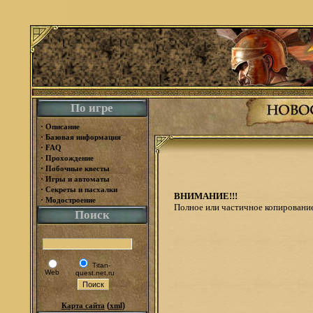
По игре
·
Описание
·
Базовая информация
·
FAQ
·
Прохождение
·
Побочные квесты
·
Игры и автоматы
·
Секреты и пасхалки
ВНИМАНИЕ!!!
·
Модостроение
Полное или частичное копирование
Поиск
Titan-
Web
quest.net.ru
(
)
Карта сайта
xml