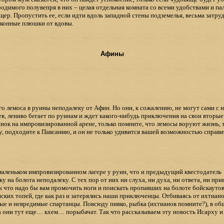
одимого полувепря в них – целая отдельная комната со всеми удобствами и пал
щер. Пропустить ее, если идти вдоль западной стены подземелья, весьма затру
конные плюшки от вдовы.
Афины
го лемоса в руины неподалеку от Афин. Но они, к сожалению, не могут сами с н
 лениво бегает по руинам и ждет какого-нибудь приключения на свои вторые '
нок на импровизированной арене, только помните, что лемосы воруют жизнь, т
, подходите к Павсанию, и он не только удивится вашей возможностью справит
маленьком импровизированном лагере у руин, что и предыдущий квестодатель
 на болота неподалеку. С тех пор от них ни слуха, ни духа, ни ответа, ни при
к что надо бы вам промочить ноги и поискать пропавших на болоте бойскаутов
ких топей, где как раз и затерялись наши приключенцы. Отбиваясь от ихтиано
ивые и невредимые спартанцы. Повсюду пивко, рыбка (ихтианов помните?), в об
 а они тут еще… кхем… порыбачат. Так что рассказываем эту новость Исарху и