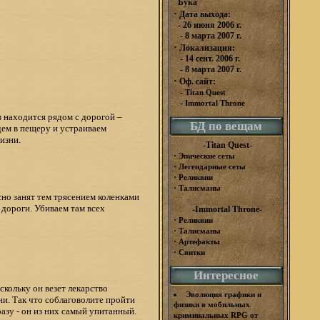
Бука
·
Дата выхода:
- 26 июня 2006 г.
- 8 марта 2007 г.
·
Локализация:
- 14 сент. 2006 г.
- 8 марта 2007 г.
·
Оф. сайт:
-
Titan Quest
-
Immortal Throne
в находится рядом с дорогой –
БД по вещам
Идем в пещеру и устраиваем
изни.
-Titan Quest-
·
Эпические сеты
·
Легендарные сеты
·
Реликвии
·
Талисманы
сно занят тем трясением коленками
дороги. Убиваем там всех
-Immortal Throne-
·
Реликвии
·
Талисманы
·
Артефакты
·
Свитки
Интересное
скольку он везет лекарство
Эволюция графики и
и. Так что соблаговолите пройти
физики в мобильных
разу - он из них самый упитанный.
криминальных RPG от