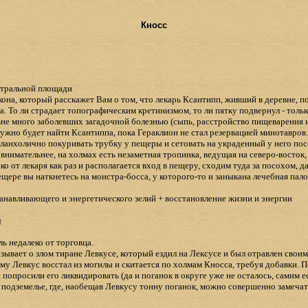
Кносс
нтральной площади
на, который расскажет Вам о том, что лекарь Ксантипп, живший в деревне, пот
 То ли страдает топографическим кретинизмом, то ли пятку подвернул - только
вне много заболевших загадочной болезнью (сыпь, расстройство пищеварения и 
 Нужно будет найти Ксантиппа, пока Гераклион не стал резервацией минотавро
меланхолично покуривать трубку у пещеры и сетовать на украденный у него по
е внимательнее, на холмах есть незаметная тропинка, ведущая на северо-восток, 
ко от лекаря как раз и располагается вход в пещеру, сходим туда за посохом, 
щере вы наткнетесь на монстра-босса, у которого-то и заныкана лечебная пало
анавливающего и энергетического зелий + восстановление жизни и энергии
н
ь недалеко от торговца.
зывает о злом тиране Левкусе, который ездил на Лексусе и был отравлен своим
му Левкус восстал из могилы и скитается по холмам Кносса, требуя добавки. 
попросили его ликвидировать (да и поганок в округе уже не осталось, самим ест
 подземелье, где, наобещав Левкусу тонну поганок, можно совершенно замечат