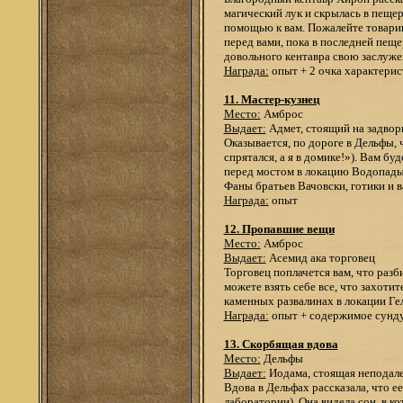
магический лук и скрылась в пещер
помощью к вам. Пожалейте товарищ
перед вами, пока в последней пеще
довольного кентавра свою заслуже
Награда:
опыт + 2 очка характерис
11. Мастер-кузнец
Место:
Амброс
Выдает:
Адмет, стоящий на задвор
Оказывается, по дороге в Дельфы, ч
спрятался, а я в домике!»). Вам бу
перед мостом в локацию Водопады 
Фаны братьев Вачовски, готики и в
Награда:
опыт
12. Пропавшие вещи
Место:
Амброс
Выдает:
Асемид ака торговец
Торговец поплачется вам, что разб
можете взять себе все, что захоти
каменных развалинах в локации Гел
Награда:
опыт + содержимое сунд
13. Скорбящая вдова
Место:
Дельфы
Выдает:
Иодама, стоящая неподале
Вдова в Дельфах рассказала, что 
лаборатории). Она видела сон, в к