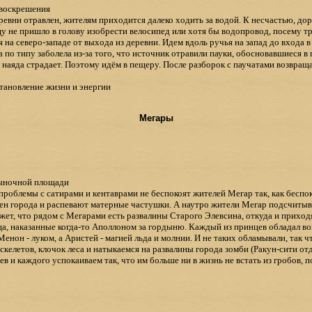
 воскрешения
еревни отравлен, жителям приходится далеко ходить за водой. К несчастью, д
 не пришло в голову изобрести велосипед или хотя бы водопровод, посему тр
 на северо-западе от выхода из деревни. Идем вдоль ручья на запад до входа 
по типу заболела из-за того, что источник отравили пауки, обосновавшиеся в 
 наяда страдает. Поэтому идём в пещеру. После разборок с паучатами возвращ
тановление жизни и энергии
Мегары
ыночной площади
проблемы с сатирами и кентаврами не беспокоят жителей Мегар так, как беспок
ен города и распевают матерные частушки. А наутро жители Мегар подсчиты
ажет, что рядом с Мегарами есть развалины Старого Элевсина, откуда и приход
ца, наказанные когда-то Аполлоном за гордыню. Каждый из принцев обладал в
енон - луком, а Аристей - магией льда и молнии. И не таких обламывали, так чт
елетов, клочок леса и натыкаемся на развалины города зомби (Ракун-сити от
 и каждого успокаиваем так, что им больше ни в жизнь не встать из гробов, 