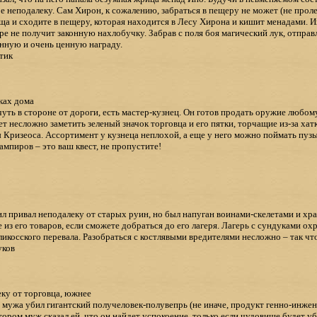
е неподалеку. Сам Хирон, к сожалению, забраться в пещеру не может (не проле
а и сходите в пещеру, которая находится в Лесу Хирона и кишит менадами. И
ре не получит законную нахлобучку. Забрав с поля боя магический лук, отправ
нную и очень ценную награду.
тик
ках дома
уть в стороне от дороги, есть мастер-кузнец. Он готов продать оружие любому, 
дет несложно заметить зеленый значок торговца и его пятки, торчащие из-за ха
Кризеоса. Ассортимент у кузнеца неплохой, а еще у него можно поймать пузы
ампиров – это ваш квест, не пропустите!
ил привал неподалеку от старых руин, но был напуган воинами-скелетами и хра
те из его товаров, если сможете добраться до его лагеря. Лагерь с сундуками 
икосского перевала. Разобраться с костлявыми вредителями несложно – так чт
уков
ку от торговца, южнее
ее мужа убил гигантский получеловек-полувепрь (не иначе, продукт генно-инже
отором муж сказал ей, что он найдет успокоение, только если чудовище будет у