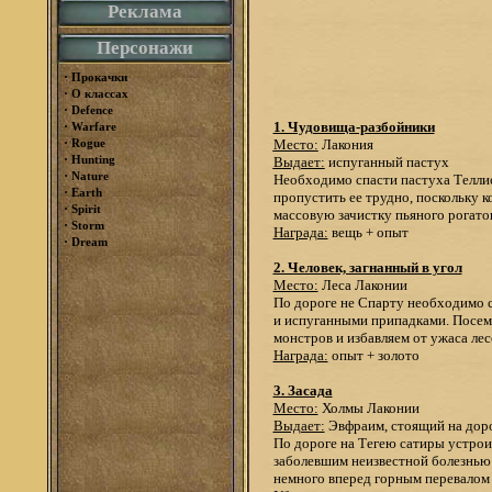
Реклама
Персонажи
·
Прокачки
·
О классах
·
Defence
·
1. Чудовища-разбойники
Warfare
·
Rogue
Место:
Лакония
·
Hunting
Выдает:
испуганный пастух
·
Nature
Необходимо спасти пастуха Теллис
·
Earth
пропустить ее трудно, поскольку к
·
Spirit
массовую зачистку пьяного рогатог
·
Storm
Награда:
вещь + опыт
·
Dream
2. Человек, загнанный в угол
Место:
Леса Лаконии
По дороге не Спарту необходимо сп
и испуганными припадками. Посему
монстров и избавляем от ужаса лес
Награда:
опыт + золото
3. Засада
Место:
Холмы Лаконии
Выдает:
Эвфраим, стоящий на доро
По дороге на Тегею сатиры устроил
заболевшим неизвестной болезнью 
немного вперед горным перевалом и