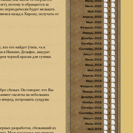
Июль 2020:
|
зет), потому и обращается за
Июнь 2020:
|
но периодически будет мелькать
Май 2020:
|
ляемся назад к Хирону, получать от
Апрель 2020:
|
Март 2020:
|
Февраль 2020:
|
Январь 2020:
|
Декабрь 2019:
|
Октябрь 2019:
|
кто его найдет (типа, «а я
Сентябрь 2019:
|
тки в Нижних Дельфах, аккурат
Август 2019:
|
рек черной краски для туники.
Июль 2019:
|
Июнь 2019:
|
Май 2019:
|
Апрель 2019:
|
Март 2019:
|
Февраль 2019:
|
бро сбежал. Он говорит, что Вы
Январь 2019:
|
охраняют скелеты на небольших
Декабрь 2018:
|
о вперед, потрошить сундуки.
Ноябрь 2018:
|
Октябрь 2018:
|
Сентябрь 2018:
|
Август 2018:
|
Июнь 2018:
|
нерных разработок, сбежавший из
Май 2018:
|
бито. Муж рассказал, что монстр