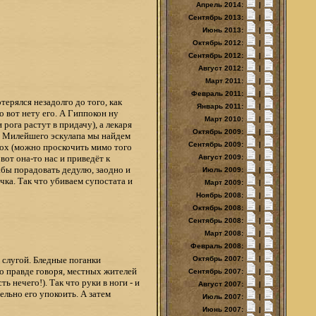
Апрель 2014:
|
Сентябрь 2013:
|
Июнь 2013:
|
Октябрь 2012:
|
Сентябрь 2012:
|
Август 2012:
|
Март 2011:
|
Февраль 2011:
|
ерялся незадолго до того, как
Январь 2011:
|
 вот нету его. А Гиппокон ну
Март 2010:
|
рога растут в придачу), а лекаря
Октябрь 2009:
|
в. Милейшего эскулапа мы найдем
Сентябрь 2009:
|
сох (можно проскочить мимо того
вот она-то нас и приведёт к
Август 2009:
|
дабы порадовать дедулю, заодно и
Июль 2009:
|
чка. Так что убиваем супостата и
Март 2009:
|
Ноябрь 2008:
|
Октябрь 2008:
|
Сентябрь 2008:
|
Март 2008:
|
Февраль 2008:
|
 слугой. Бледные поганки
Октябрь 2007:
|
По правде говоря, местных жителей
Сентябрь 2007:
|
ь нечего!). Так что руки в ноги - и
Август 2007:
|
ельно его упокоить. А затем
Июль 2007:
|
Июнь 2007:
|