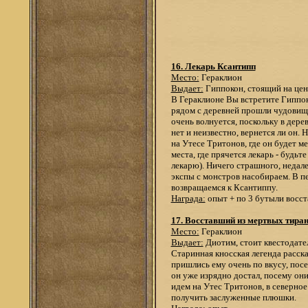
16. Лекарь Ксантипп
Место:
Гераклион
Выдает:
Гиппокон, стоящий на це
В Гераклионе Вы встретите Гиппоко
рядом с деревней прошли чудовища.
очень волнуется, поскольку в дере
нет и неизвестно, вернется ли он.
на Утесе Тритонов, где он будет 
места, где прячется лекарь - будьт
лекарю). Ничего страшного, недале
экспы с монстров насобираем. В пе
возвращаемся к Ксантиппу.
Награда:
опыт + по 3 бутыли восст
17. Восставший из мертвых тира
Место:
Гераклион
Выдает:
Диотим, стоит квестодател
Старинная кносская легенда расска
пришлись ему очень по вкусу, посе
он уже изрядно достал, посему они 
идем на Утес Тритонов, в северное
получить заслуженные плюшки.