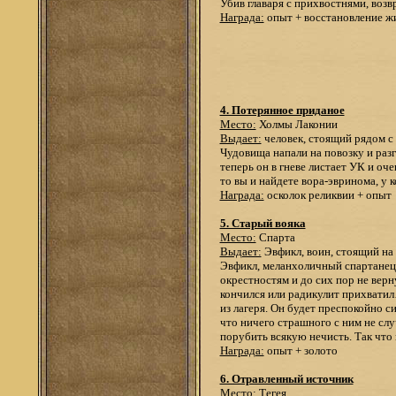
Убив главаря с прихвостнями, возв
Награда:
опыт + восстановление жи
4. Потерянное приданое
Место:
Холмы Лаконии
Выдает:
человек, стоящий рядом с
Чудовища напали на повозку и разг
теперь он в гневе листает УК и оч
то вы и найдете вора-эвринома, у 
Награда:
осколок реликвии + опыт
5. Старый вояка
Место:
Спарта
Выдает:
Эвфикл, воин, стоящий на 
Эвфикл, меланхоличный спартанец,
окрестностям и до сих пор не верн
кончился или радикулит прихватил
из лагеря. Он будет преспокойно с
что ничего страшного с ним не сл
порубить всякую нечисть. Так что 
Награда:
опыт + золото
6. Отравленный источник
Место:
Тегея