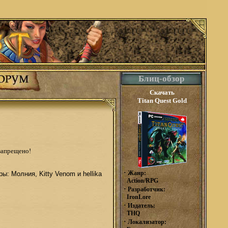
Блиц-обзор
Скачать
Titan Quest Gold
запрещено!
·
Жанр:
ы: Молния, Kitty Venom и hellika
Action/RPG
·
Разработчик:
IronLore
·
Издатель:
THQ
·
Локализатор: