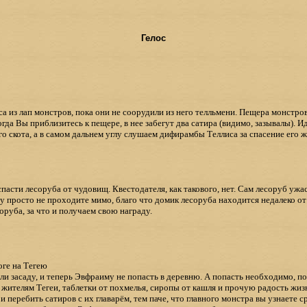
Гелос
а из лап монстров, пока они не соорудили из него телльмени. Пещера монстро
огда Вы приблизитесь к пещере, в нее забегут два сатира (видимо, зазывалы). 
о скота, а в самом дальнем углу слушаем дифирамбы Теллиса за спасение его ж
асти лесоруба от чудовищ. Квестодателя, как такового, нет. Сам лесоруб ужа
 просто не проходите мимо, благо что домик лесоруба находится недалеко от 
оруба, за что и получаем свою награду.
ге на Тегею
и засаду, и теперь Эвфраиму не попасть в деревню. А попасть необходимо, по
жителям Тегеи, таблетки от похмелья, сиропы от кашля и прочую радость жизн
 перебить сатиров с их главарём, тем паче, что главного монстра вы узнаете с