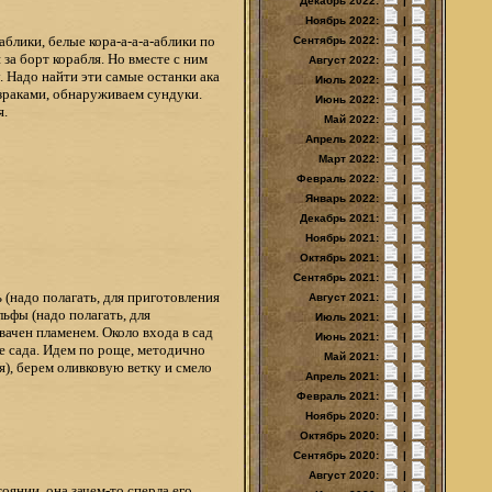
Декабрь 2022:
|
Ноябрь 2022:
|
аблики, белые кора-а-а-а-аблики по
Сентябрь 2022:
|
за борт корабля. Но вместе с ним
Август 2022:
|
. Надо найти эти самые останки ака
Июль 2022:
|
израками, обнаруживаем сундуки.
Июнь 2022:
|
я.
Май 2022:
|
Апрель 2022:
|
Март 2022:
|
Февраль 2022:
|
Январь 2022:
|
Декабрь 2021:
|
Ноябрь 2021:
|
Октябрь 2021:
|
Сентябрь 2021:
|
 (надо полагать, для приготовления
Август 2021:
|
льфы (надо полагать, для
Июль 2021:
|
вачен пламенем. Около входа в сад
Июнь 2021:
|
не сада. Идем по роще, методично
Май 2021:
|
я), берем оливковую ветку и смело
Апрель 2021:
|
Февраль 2021:
|
Ноябрь 2020:
|
Октябрь 2020:
|
Сентябрь 2020:
|
Август 2020:
|
оянии, она зачем-то сперла его