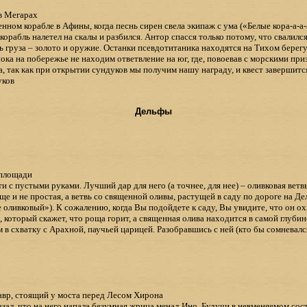
в Мегарах
нном корабле в Афины, когда песнь сирен свела экипаж с ума («Белые кора-а-а-
абль налетел на скалы и разбился. Антор спасся только потому, что свалился 
ь груза – золото и оружие. Останки псевдотитаника находятся на Тихом берегу
ока на побережье не находим ответвление на юг, где, повоевав с морскими пр
, так как при открытии сундуков мы получим нашу награду, и квест завершитс
уков
Дельфы
 площади
и с пустыми руками. Лучший дар для него (а точнее, для нее) – оливковая ветвь
ще и не простая, а ветвь со священной оливы, растущей в саду по дороге на Де
оливковый»). К сожалению, когда Вы подойдете к саду, Вы увидите, что он ох
 который скажет, что роща горит, а священная олива находится в самой глуби
м в схватку с Арахной, паучьей царицей. Разобравшись с ней (кто бы сомневалс
вр, стоящий у моста перед Лесом Хирона
ал, что на него напала безумная жрица менад Ино. Будучи в невменяемом сост