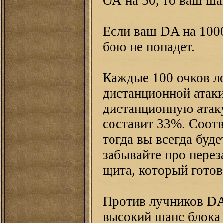
ОА на 50, то ваш ша
Если ваш DA на 1000
бою не попадет.
Каждые 100 очков л
дистанционной атаки
дистанционную атаку
составит 33%. Соотв
тогда вы всегда буд
забывайте про перез
щита, который готов
Против лучников DA 
высокий шанс блока 