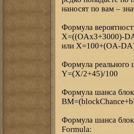
наносят по вам – зн
Формула вероятности
Х=((OAx3+3000)-DA
или X=100+(OA-DA)
Формула реального ш
Y=(X/2+45)/100
Формула шанса блока
BM=(blockChance+bl
Формула шанса блока
Formula: