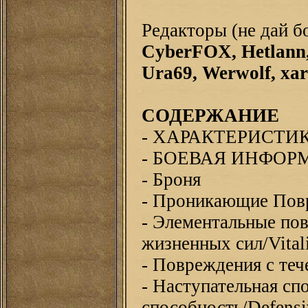
Редакторы (не дай б
CyberFOX, Hetlann,
Ura69, Werwolf, xa
СОДЕРЖАНИЕ
- ХАРАКТЕРИСТИ
- БОЕВАЯ ИНФОР
- Броня
- Проникающие Пов
- Элементальные по
жизненных сил/Vital
- Повреждения с те
- Наступательная сп
способность/Defensi