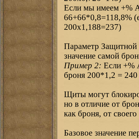
Если мы имеем +% Ar
66+66*0,8=118,8% (е
200х1,188=237)
Параметр Защитной 
значение самой брон
Пример 2:
Если +% A
броня 200*1,2 = 240
Щиты могут блокиров
но в отличие от бро
как броня, от своег
Базовое значение пе