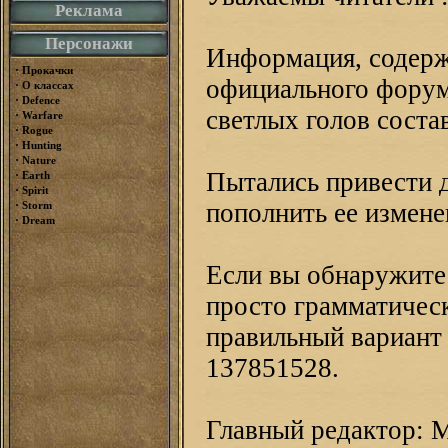
Реклама
Персонажи
Информация, содержа
·
Прокачки
официального форум
·
О классах
·
Defence
светлых голов соста
·
Warfare
·
Rogue
·
Hunting
·
Nature
Пытались привести 
·
Earth
·
Spirit
·
пополнить ее измене
Storm
·
Dream
Если вы обнаружите
просто грамматическ
правильный вариант 
137851528.
Главный редактор: М