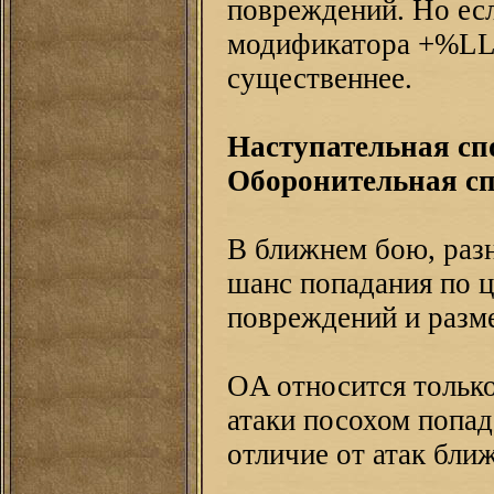
повреждений. Но есл
модификатора +%LL,
существеннее.
Наступательная спо
Оборонительная спо
В ближнем бою, раз
шанс попадания по ц
повреждений и разм
OA относится только
атаки посохом попада
отличие от атак ближ