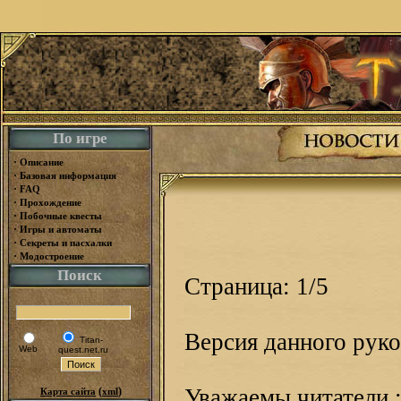
По игре
·
Описание
·
Базовая информация
·
FAQ
·
Прохождение
·
Побочные квесты
·
Игры и автоматы
·
Секреты и пасхалки
·
Модостроение
Поиск
Страница: 1/5
Версия данного руко
Titan-
Web
quest.net.ru
Уважаемы читатели :
(
)
Карта сайта
xml