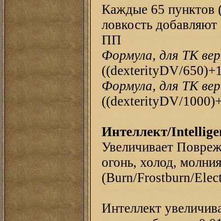
Каждые 65 пунктов (
ловкость добавляют 
ПП
Формула, для ТК вер
((dexterityDV/650)+
Формула, для ТК вер
((dexterityDV/1000)
Интеллект/Intellige
Увеличивает Повреж
огонь, холод, молния
(Burn/Frostburn/Еlect
Интеллект увеличив