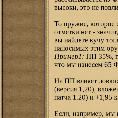
высоки, это не повл
То оружие, которое 
отметки нет - значит
вы найдете кучу топ
наносимых этим ору
Пример1:
ПП 35%, п
что мы нанесем 65 
На ПП влияет ловкос
(версия 1,20), влож
патча 1.20) и +1,95
Если, например, мы 