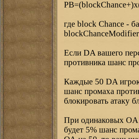
PB=(blockChance+)x(
где block Chance - 
blockChanceModifier
Если DA вашего пер
противника шанс пр
Каждые 50 DA игрок
шанс промаха проти
блокировать атаку б
При одинаковых OA 
будет 5% шанс пром