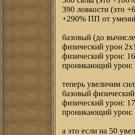
500 силы (это +100
390 ловкости (это 
+290% ПП от умени
базовый (до вычисл
физический урон 2х
физический урон: 1
проникающий урон: (
теперь увеличим сил
базовый физический 
физический урон: 17
проникающий урон: (
а это если на 50 уве