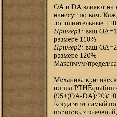
ОА и DA влияют на 
нанесут по вам. Ка
дополнительные +10
Пример1:
ваш ОА=15
размере 110%
Пример2:
ваш ОА=25
размере 120%
Максимум/предел/са
Механика критическ
normalPTHEquation =
(95+(OA-DA)/20)/10
Когда этот самый n
пороговых значений