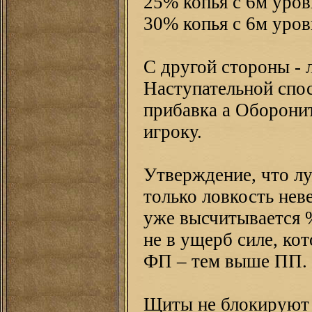
25% копья с 6м уро
30% копья с 6м уро
С другой стороны - 
Наступательной спос
прибавка а Оборони
игроку.
Утверждение, что лу
только ловкость нев
уже высчитывается 
не в ущерб силе, ко
ФП – тем выше ПП.
Щиты не блокируют