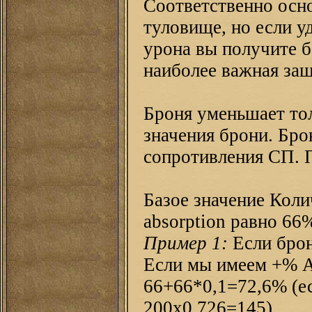
Соответственно осно
туловище, но если у
урона вы получите б
наиболее важная защ
Броня уменьшает то
значения брони. Бро
сопротивления СП. 
Базое значение Кол
absorption равно 66
Пример 1:
Если брон
Если мы имеем +% Ar
66+66*0,1=72,6% (ес
200х0,726=145)